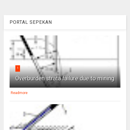
PORTAL SEPEKAN
1
Overburden strata failure due to mining
Readmore