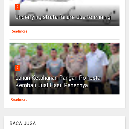
2
Underlying strata failure due to mining
Readmore
3
Lahan Ketahanan Pangan Polresta
Kembali Jual Hasil Panennya
Readmore
BACA JUGA