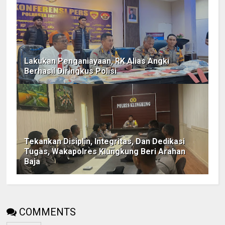
Lakukan Penganiayaan, RK Alias Angki
Berhasil Diringkus Polisi
Tekankan Disiplin, Integritas, Dan Dedikasi
Tugas, Wakapolres Klungkung Beri Arahan
Baja
COMMENTS