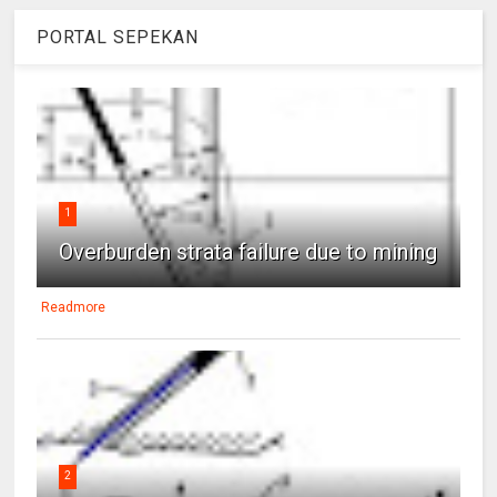
PORTAL SEPEKAN
1
Overburden strata failure due to mining
Readmore
2