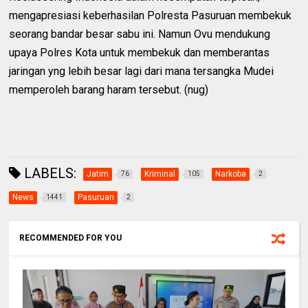
mengapresiasi keberhasilan Polresta Pasuruan membekuk
seorang bandar besar sabu ini. Namun Ovu mendukung
upaya Polres Kota untuk membekuk dan memberantas
jaringan yng lebih besar lagi dari mana tersangka Mudei
memperoleh barang haram tersebut. (nug)
LABELS:
Jatim
Kriminal
Narkoba
76
105
2
News
Pasuruan
1441
2
RECOMMENDED FOR YOU