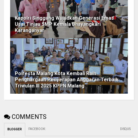
Kapolri Singgung Wujudkan Generasi Emas
Usai Tinjau SMP Kemala Bhayangkari
Karanganyar
Polresta Malang Kota Kembali Raih
Penghargaan Penyerapan Anggaran Terbaik
Triwulan III 2025 KPPN Malang
COMMENTS
FACEBOOK
:
DISQUS
BLOGGER